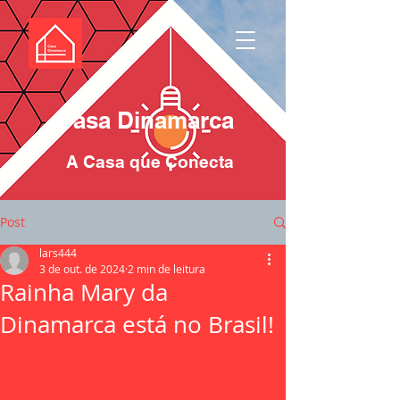
Casa Dinamarca
A Casa que Conecta
Post
lars444
3 de out. de 2024
2 min de leitura
Rainha Mary da
Dinamarca está no Brasil!