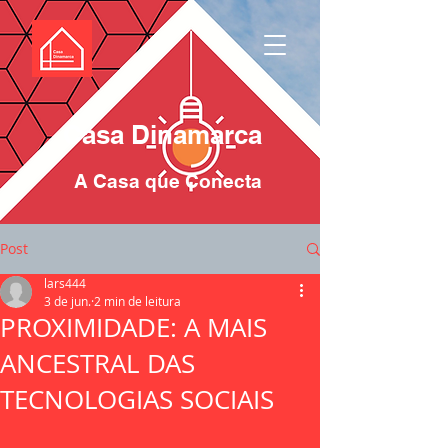
Casa Dinamarca
A Casa que Conecta
Post
lars444
3 de jun.
2 min de leitura
PROXIMIDADE: A MAIS
ANCESTRAL DAS
TECNOLOGIAS SOCIAIS