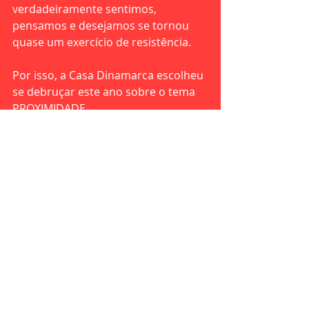
verdadeiramente sentimos, 
pensamos e desejamos se tornou 
quase um exercício de resistência.
Por isso, a Casa Dinamarca escolheu 
se debruçar este ano sobre o tema 
PROXIMIDADE.
Não como uma resposta pronta, 
mas como uma pergunta aberta. 
Como um campo de investigação 
sobre as formas de viver, construir, 
criar e se relacionar com o mundo 
contemporâneo.
Texto: Elza Tamas