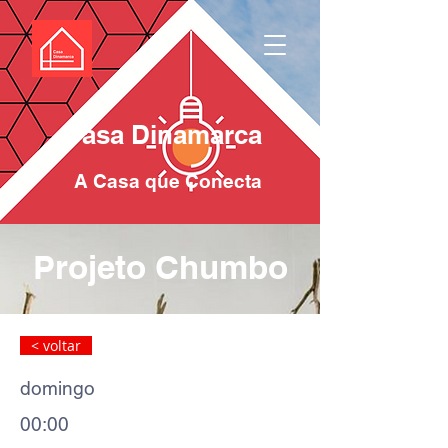
Casa Dinamarca
A Casa que Conecta
Projeto Chumbo
< voltar
domingo
00:00