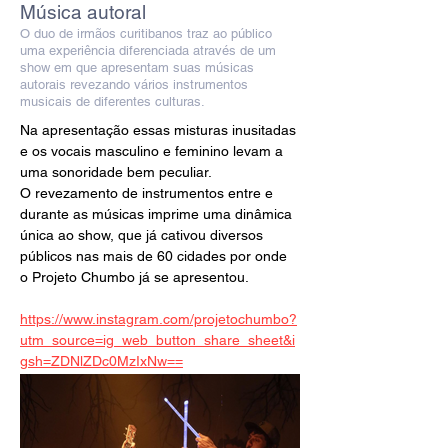
Música autoral
O duo de irmãos curitibanos traz ao público
uma experiência diferenciada através de um
show em que apresentam suas músicas
autorais revezando vários instrumentos
musicais de diferentes culturas.
Na apresentação essas misturas inusitadas 
e os vocais masculino e feminino levam a 
uma sonoridade bem peculiar.
O revezamento de instrumentos entre e 
durante as músicas imprime uma dinâmica 
única ao show, que já cativou diversos 
públicos nas mais de 60 cidades por onde 
o Projeto Chumbo já se apresentou.
https://www.instagram.com/projetochumbo?
utm_source=ig_web_button_share_sheet&i
gsh=ZDNlZDc0MzIxNw==