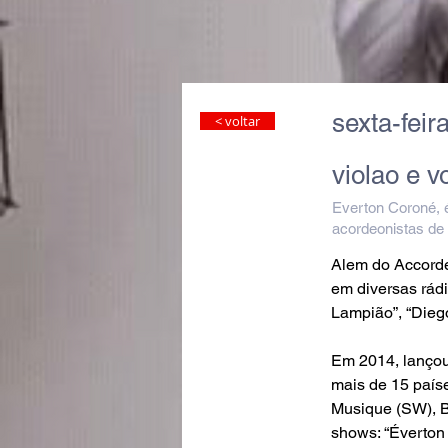
sexta-feir
< voltar
violao e v
Everton Coroné, é
acordeonistas de
Alem do Accorde
em diversas rád
Lampião”, “Diego
Em 2014, lançou 
mais de 15 paíse
Musique (SW), Ba
shows: “Éverton 