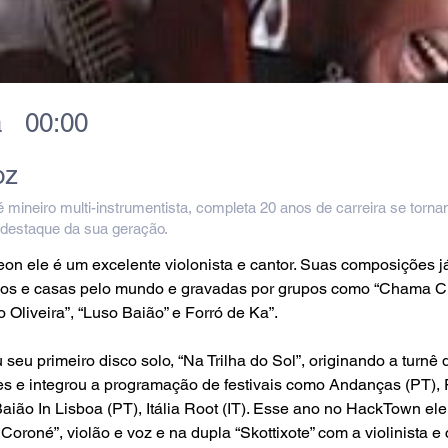
a
00:00
oz
 mineiro multi-instrumentista, completa 20 anos de carreira se torn
 destaque da sua geração.
on ele é um excelente violonista e cantor. Suas composições j
ios e casas pelo mundo e gravadas por grupos como “Chama Ch
 Oliveira”, “Luso Baião” e Forró de Ka”.
seu primeiro disco solo, “Na Trilha do Sol”, originando a turnê 
s e integrou a programação de festivais como Andanças (PT), F
ião In Lisboa (PT), Itália Root (IT). Esse ano no HackTown ele 
Coroné”, violão e voz e na dupla “Skottixote” com a violinista e 