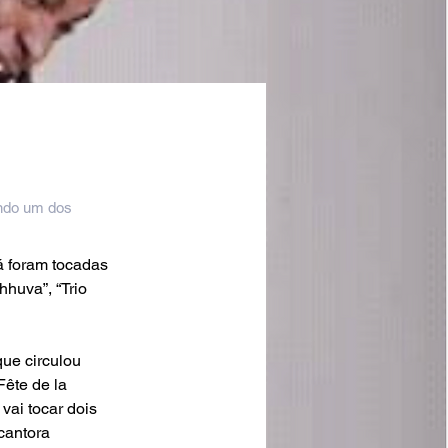
ando um dos
á foram tocadas 
huva”, “Trio 
que circulou 
ête de la 
vai tocar dois 
cantora 