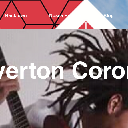
Hacktown
Nossa Historia
Blog
verton Coro