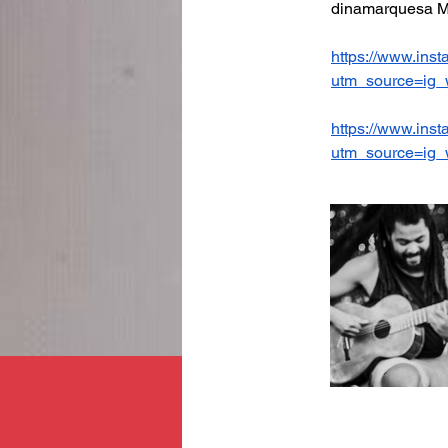
dinamarquesa Mi
https://www.ins
utm_source=ig
https://www.in
utm_source=ig