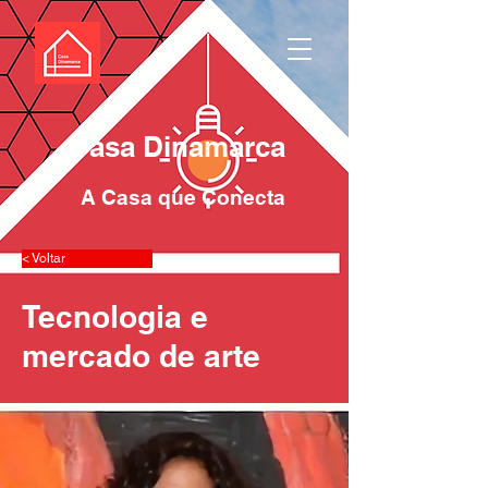
Casa Dinamarca
A Casa que Conecta
< Voltar
Tecnologia e
mercado de arte