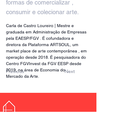
formas de comercializar ,
consumir e colecionar arte.
Carla de Castro Loureiro | Mestre e 
graduada em Administração de Empresas 
pela EAESP/FGV . É cofundadora e 
diretora da Plataforma ARTSOUL, um 
market place de arte contemporânea , em 
operação desde 2018. É pesquisadora do 
Centro FGVInvest da FGV EESP desde 
2019, na área de Economia do 
Previous
Next
Mercado da Arte.
Idealização