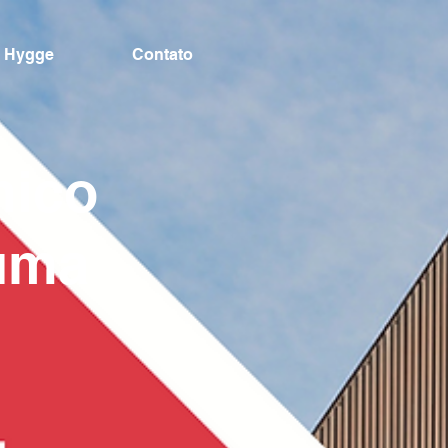
Hygge
Contato
mico
 uma