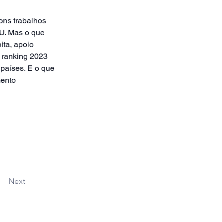
ons trabalhos 
U. Mas o que 
ta, apoio 
o ranking 2023 
países. E o que 
mento 
Next