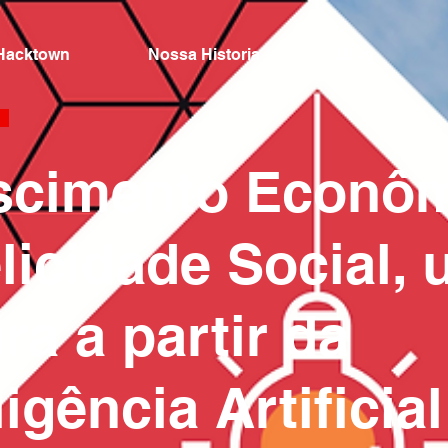
Hacktown
Nossa Historia
Blog
scimento Econô
licidade Social,
ura a partir da
ligência Artificial