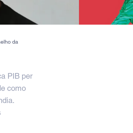
selho da
ca PIB per
ade como
ndia.
s