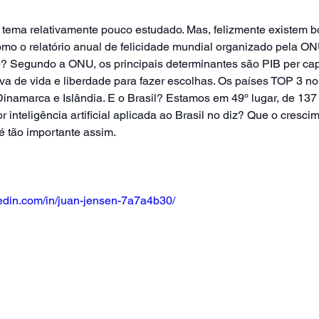
 tema relativamente pouco estudado. Mas, felizmente existem b
omo o relatório anual de felicidade mundial organizado pela ON
e? Segundo a ONU, os principais determinantes são PIB per capi
iva de vida e liberdade para fazer escolhas. Os países TOP 3 n
Dinamarca e Islândia. E o Brasil? Estamos em 49º lugar, de 137 
inteligência artificial aplicada ao Brasil no diz? Que o cresci
 tão importante assim.
kedin.com/in/juan-jensen-7a7a4b30/