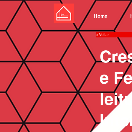
Home
< Voltar
Cre
e Fe
leit
Inte