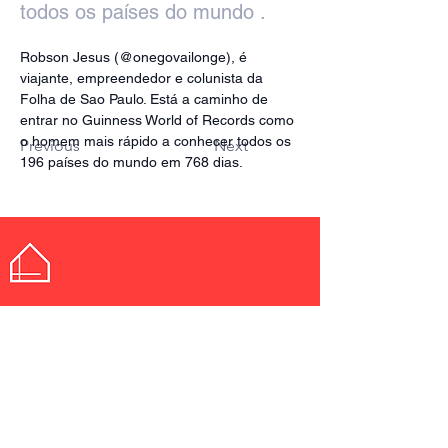
todos os países do mundo .
Robson Jesus (@onegovailonge), é 
viajante, empreendedor e colunista da 
Folha de Sao Paulo. Está a caminho de 
entrar no Guinness World of Records como 
o homem mais rápido a conhecer todos os 
Previous
Next
196 países do mundo em 768 dias.
Idealização
© 2024
Endereço no HackTown