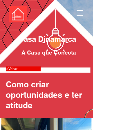
Casa Dinamarca
A Casa que Conecta
< Voltar
Como criar
oportunidades e ter
atitude