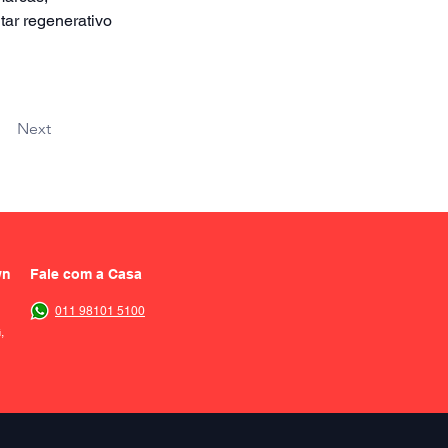
tar regenerativo 
Next
wn
Fale com a Casa
011 98101 5100
,