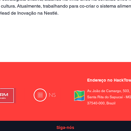
cultura. Atualmente, trabalhando para co-criar o sistema alimen
Head de Inovação na Nestlé.
Endereço no HackTo
Av. João de Camargo, 503,
Santa Rita do Sapucaí - MG
37540-000, Brazil
Siga-nós