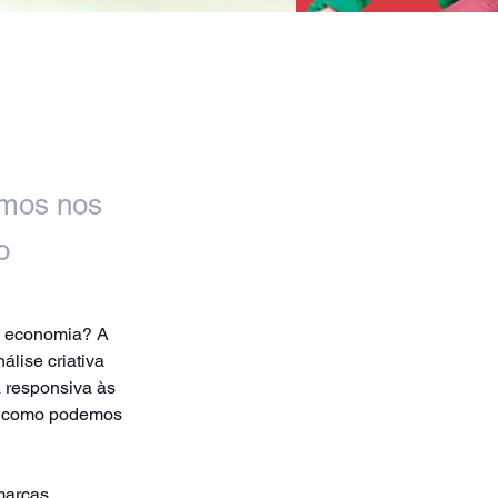
emos nos
o
e economia? A 
lise criativa 
a responsiva às 
 e como podemos 
marcas, 