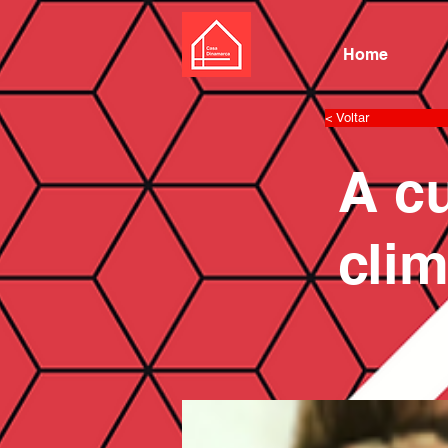
Home
< Voltar
A c
cli