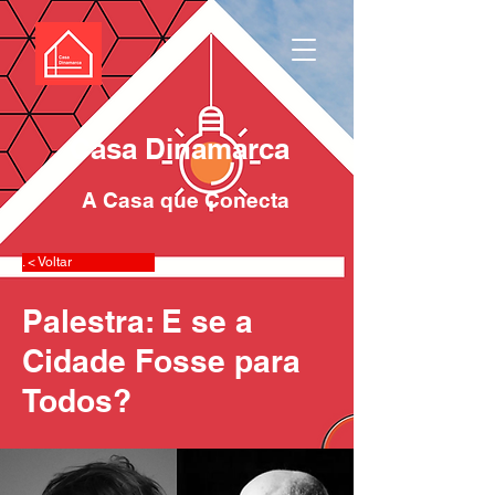
Casa Dinamarca
A Casa que Conecta
. < Voltar
Palestra: E se a
Cidade Fosse para
Todos?