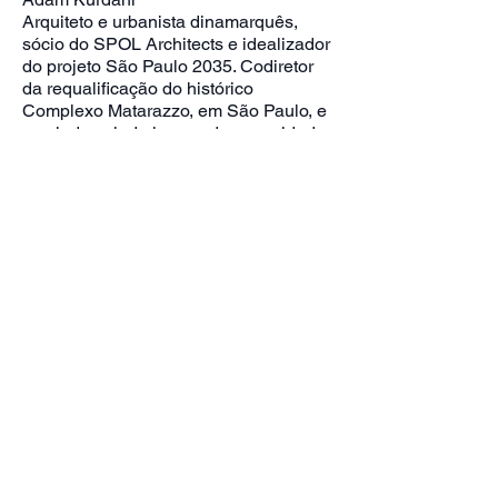
Arquiteto e urbanista dinamarquês,
sócio do SPOL Architects e idealizador
do projeto São Paulo 2035. Codiretor
da requalificação do histórico
Complexo Matarazzo, em São Paulo, e
cocriador, ainda jovem, de uma cidade
futurista na Coreia do Sul. Defende
uma nova urbanidade: a “cidade-
esponja”, capaz de dialogar com o
clima, a natureza e os desejos
humanos. Atua entre o Brasil e a
Europa, projetando cidades mais vivas,
adaptáveis e sustentáveis.
Idealização