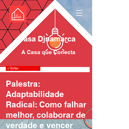
Casa Dinamarca
A Casa que Conecta
. < Voltar
Palestra:
Adaptabilidade
Radical: Como falhar
melhor, colaborar de
verdade e vencer