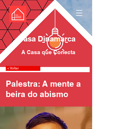
Casa Dinamarca
A Casa que Conecta
. < Voltar
Palestra: A mente a
beira do abismo