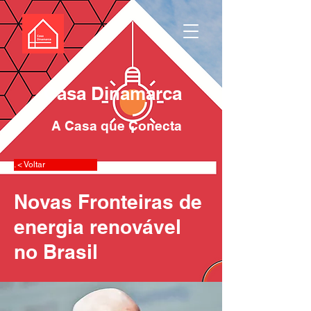
Casa Dinamarca
A Casa que Conecta
. < Voltar
Novas Fronteiras de
energia renovável
no Brasil