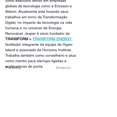
como executivo sênior em empresas 
globais de tecnologia como a Ericsson e 
Alstom. Atualmente está focando seus 
trabalhos em torno da Transformação 
Digital, no impacto da tecnologia na vida 
humana e no universo de Energia 
Renovável. Jesper é sócio fundador da 
TR4NSFORM
 e 
TR4NSFORM ENERGY
, 
facilitador integrante da equipe da Hyper 
Island e associado da Horizons Institute. 
Trabalha também como conselheiro e atua 
como mentor para startups ligadas a 
aceleradoras de ponta.
Próximo
Anterior
Mini bio