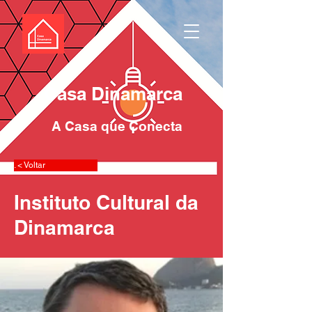
Casa Dinamarca
A Casa que Conecta
. < Voltar
Instituto Cultural da
Dinamarca