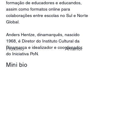
formação de educadores e educandos, 
assim como formatos online para 
colaborações entre escolas no Sul e Norte 
Global.
Anders Hentze, dinamarquês, nascido 
1968, é Diretor do Instituto Cultural da 
Dinamarca e idealizador e coordenador 
Próximo
Anterior
do Iniciativa PoN.
Mini bio
Idealização